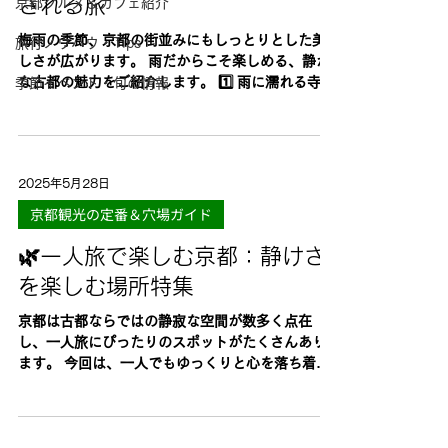
される旅
京都グルメ＆カフェ紹介
梅雨の季節、京都の街並みにもしっとりとした美
旅行ノウハウ・Tips
しさが広がります。 雨だからこそ楽しめる、静か
な古都の魅力をご紹介します。 1️⃣ 雨に濡れる寺社
季節イベント・旬の情報
仏閣の美 梅雨の時期、京都の寺社は雨に洗われ、
より一層趣深い風景となります。特に 南禅寺の石
畳や詩仙堂の庭園...
2025年5月28日
京都観光の定番＆穴場ガイド
🌿一人旅で楽しむ京都：静けさ
を楽しむ場所特集
京都は古都ならではの静寂な空間が数多く点在
し、一人旅にぴったりのスポットがたくさんあり
ます。 今回は、一人でもゆっくりと心を落ち着け
て過ごせる、京都の静かなおすすめスポットをご
紹介します。 1️⃣ 南禅寺（なんぜんじ）...