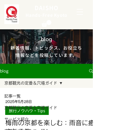
DAISHO
Hands-Free Kyoto
blog
新着情報、トピックス、お役立ち
情報などを投稿しています。
blog
京都観光の定番＆穴場ガイド
記事一覧
2025年5月28日
京都観光の定番＆穴場ガイド
旅行ノウハウ・Tips
サービス紹介
梅雨の京都を楽しむ：雨音に癒