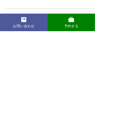
に濡れる庭園や建物の美しさが一段と引き立ちま
す。屋根のある渡り廊下で傘を差さずに移動でき
るのも...
2025年5月27日
お問い合わせ
予約する
京都観光の定番＆穴場ガイド
手ぶらで行くおすすめの京都の
神社・仏閣ベスト5
京都には、歴史と伝統を感じさせる美しい神社や
仏閣が数多くあります。特に観光を楽しむなら、
身軽で移動できる「手ぶら観光」が便利！スーツ
ケースを預けて、心も身体も軽く、ゆったりと名
所を巡りましょう。 今回は、手ぶらで訪れたいお
すすめの京都の神社・仏閣ベスト5をご紹介しま
す。...
2025年5月27日
京都観光の定番＆穴場ガイド
初めての京都旅行で絶対行きた