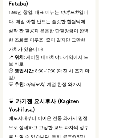
Futaba)
1899년 창업, 대표 메뉴는 
마메모치
입니
다. 매일 아침 만드는 쫄깃한 찹쌀떡에 
살짝 짠 팥콩과 은은한 단팥앙금이 완벽
한 조화를 이루죠. 줄이 길지만 그만한 
가치가 있습니다!
📍 
위치:
 케이한 데마치야나기역에서 도
보 바로
🕒 
영업시간:
 8:30–17:30 (매진 시 조기 마
감)
💡 
추천:
마메모치
, 계절 한정 와가시
🍵 
카기젠 요시후사 (Kagizen 
Yoshifusa)
에도시대부터 이어온 전통 와가시 명점
으로 섬세하고 고상한 교토 과자의 정수
를 느낄 수 있습니다. 특히 
쿠즈키리
가 