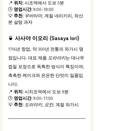
📍 
위치:
 시조역에서 도보 5분
🕒 
영업시간:
 9:00–18:00
💡 
추천:
우바타마
, 계절 네리키리, 와산
본 설탕 과자
🍵 
사사야 이오리 (Sasaya Iori)
1716년 창업, 약 300년 전통의 와가시 명
점입니다. 대표 제품 
도라야키
는 대나무 
껍질 포장으로 독특한 방식이 특징이며, 
촉촉한 케이크와 은은한 단맛이 일품입
니다.
📍 
위치:
 시치조역에서 도보 8분
🕒 
영업시간:
 9:00–17:00
💡 
추천:
도라야키
, 
요칸
, 계절 와가시