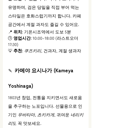
유명하며, 검은 당밀을 직접 부어 먹는 
스타일은 호화스럽기까지 합니다. 카페 
공간에서 계절 과자도 즐길 수 있어요.
📍 
위치:
 기온시조역에서 도보 5분
🕒 
영업시간:
 10:00–18:00 (라스트오더 
17:30)
💡 
추천:
쿠즈키리
, 건과자, 계절 생과자
🍡 
카메야 요시나가 (Kameya 
Yoshinaga)
1803년 창업, 전통을 지키면서도 새로움
을 추구하는 노포입니다. 선물용으로 인
기인 
우바타마
, 
츠키카게
, 귀여운 
네리키
리
도 꼭 맛보세요.