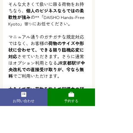
そんな大きくて扱いに困る荷物をお持
ちなら、
個人のビジネスならではの柔
軟性が強み
の**「DAISHO Hands-Free 
Kyoto」🌸✨にお任せください。
マニュアル通りのガチガチな規定対応
ではなく、お客様の
荷物のサイズや形
状に合わせて、できる限り臨機応変に
対応
させていただきます。さらに通常
はオプション利用となる
JR京都駅1F中
央改札での直接受け取りが、今なら無
料
でご利用いただけます。
大きくて重い荷物を抱えて駅構内の預
かり所を探し回る必要はありません
。
お問い合わせ
予約する
大手運送会社よりもリーズナブルな価
格設定で、そのままご指定のホテルへ
の配送も承ります。
「この大きい荷物、入らないかも…」
と不安な方
は、ぜひ一度公式予約フォ