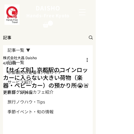
DAISHO
Hands-Free Kyoto
記事
記事一覧
株式会社大昌 Daisho
記事一覧
4月18日
【サイズ別】京都駅のコインロッ
京都観光の定番＆穴場ガイド
カーに入らない大きい荷物（楽
サービス紹介
器・ベビーカー）の預かり所😭🚨
京都グルメ＆カフェ紹介
更新日：
5月8日
旅行ノウハウ・Tips
季節イベント・旬の情報