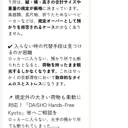
り所は、
縦・横・高さの合計サイズや
重量の規定が厳格
に決まっています。
楽器類、長尺物、折りたためないベビ
ーカーなどは、
規定オーバーとして預
かりを拒否されるケース
が少なくあり
ません。
✔️ 入らない時の代替手段は見つけ
るのが困難
ロッカーに入らない、預かり所でも断
られたとなると、
荷物を持ったまま観
光するしかなくなります
。これはせっ
かくの京都滞在において
致命的なタイ
ムロスとストレス
になります。
📌 規定外の大きい荷物も柔軟に
対応！「DAISHO Hands-Free 
Kyoto」🌸へご相談を
ロッカーに入らない、大手の預かり所
でも断られてしまった......。