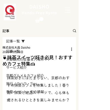
DAISHO
Hands-Free Kyoto
記事
記事一覧
株式会社大昌 Daisho
記事一覧
2025年5月28日
🍵抹茶スイーツ好き必見！おすす
京都観光の定番＆穴場ガイド
めカフェ特集🍰
サービス紹介
京都グルメ＆カフェ紹介
抹茶好きにはたまらない、京都のおす
旅行ノウハウ・Tips
すめ抹茶カフェを特集しました！香り
季節イベント・旬の情報
高い抹茶と絶品スイーツで、心も体も
癒されるひとときを楽しみませんか？