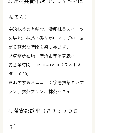
3. 辻利兵衛本店（つじりへいほ
んてん）
宇治抹茶の老舗で、濃厚抹茶スイーツ
を堪能。抹茶の香りが口いっぱいに広
がる贅沢な時間を楽しめます。
📍店舗所在地：宇治市宇治若森41
⏰営業時間：10:00～17:00（ラストオー
ダー16:30）
🍴おすすめメニュー：宇治抹茶モンブ
ラン、抹茶プリン、抹茶パフェ
4. 茶寮都路里（さりょうつじ
り）