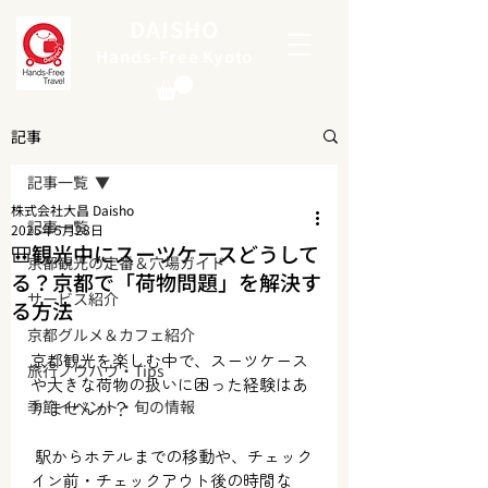
DAISHO
Hands-Free Kyoto
記事
記事一覧
株式会社大昌 Daisho
記事一覧
2025年5月28日
🎒観光中にスーツケースどうして
京都観光の定番＆穴場ガイド
る？京都で「荷物問題」を解決す
サービス紹介
る方法
京都グルメ＆カフェ紹介
京都観光を楽しむ中で、スーツケース
旅行ノウハウ・Tips
や大きな荷物の扱いに困った経験はあ
季節イベント・旬の情報
りませんか？
 駅からホテルまでの移動や、チェック
イン前・チェックアウト後の時間な