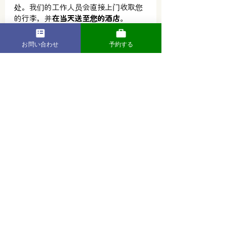
处。我们的工作人员会直接上门收取您
的行李，并
在当天送至您的酒店
。
如果您想
摆脱沉重行李的烦恼，并
以低
お問い合わせ
予約する
成本享受京都的精彩观光之旅
，请立即
联系我们！🧳
最新文章
查看全部