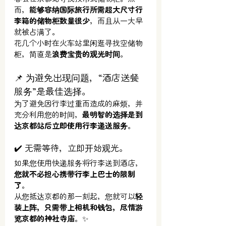
而，
能够容纳国际旅行所需超大尺寸行
李箱的储物柜数量很少
，而且从一大早
就被占满了。
花几个小时在火车站里闲逛寻找空储物
柜，
简直是
浪费宝贵的观光时间
。
📌 为避免出现问题，“酒店送餐
服务”是最佳选择。
为了避免因行李过重而造成的麻烦，并
充分利用您的时间，
最明智的选择是到
达京都站后立即使用行李递送服务
。
✔️ 无需等待，立即开始观光。
如果您使用快递服务将行李送到酒店，
您就不必担心携带行李上巴士的限制
了
。
从您抵达京都的那一刻起，
您就可以
轻
装上阵，只需带上相机和钱包，尽情游
览京都的神社寺庙
。✨