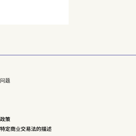
问问题
都享受正宗文化体验｜寺
意
服·和风体验 🍵👘
约
问
私政策
据特定商业交易法的描述