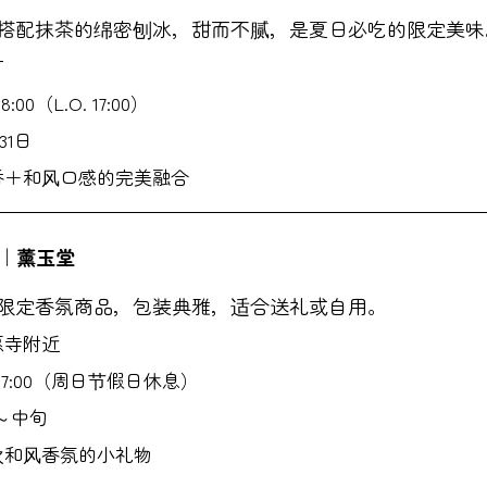
搭配抹茶的绵密刨冰，甜而不腻，是夏日必吃的限定美味
町
:00（L.O. 17:00）
31日
香＋和风口感的完美融合
烛｜薰玉堂
限定香氛商品，包装典雅，适合送礼或自用。
愿寺附近
～17:00（周日节假日休息）
～中旬
欢和风香氛的小礼物