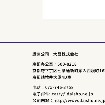
运营公司：大昌株式会社
京都办公室：600-8218
巧妙避开京都观光的拥挤｜以
京都府下京区七条通新町东入西境町16
时段·交通·秘境景点轻松游 🚶
京都站增井大厦4D室
🗺️
电话：075-746-3758
电子邮件:
carry@daisho.ne.jp
公司网站：
http://www.daisho.ne.j