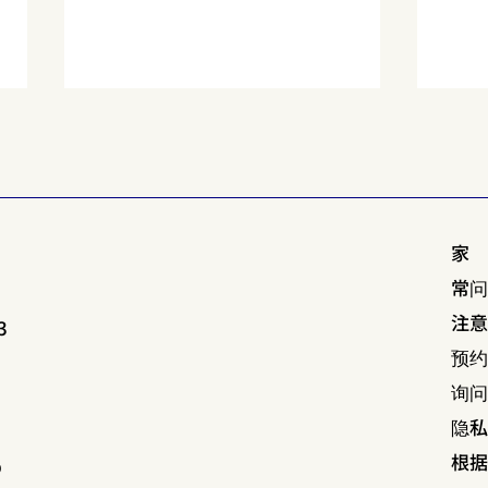
家
常
尽享点缀京都之夏的祇园祭｜
在京
注
3
山鉾巡行与玩法指南 🏮🎋
社·和
预
询
隐
根
p