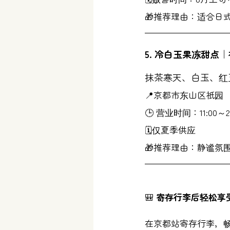
🎁推荐理由：适合日
5. 冷白玉果冻甜点
抹茶寒天、白玉、红
📍京都市东山区祇园
🕒 营业时间：11:00～20
🗓仅夏季供应
🎁推荐理由：静谧氛
🎒 
寄存行李后轻松享
在京都站寄存行李，