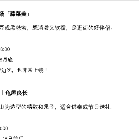
市场「藤菜美」
豆或黑糖蜜，既消暑又软糯，是逛街的好伴侣。
8:00
～8月底
走边吃，也非常上镜！
子｜龟屋良长
山为造型的精致和果子，适合供奉或节日送礼。
:00
～16日前后