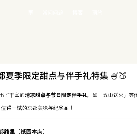
家
常问问题
博客
预约
都夏季限定甜点与伴手礼特集 🍧🍑
出了丰富的
清凉甜点与节日限定伴手礼
，如「五山送火」等
，值得一试的京都美味与纪念品！
寮都路里（祇园本店）