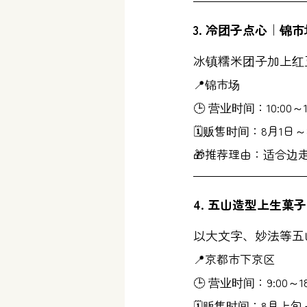
3. 冷团子点心｜锦
冰镇糯米团子加上红
📍锦市场
🕒 营业时间：10:00～1
🗓贩售时间：8月1日
🎁推荐理由：适合边
4. 五山造型上生菓
以大文字、妙法等五
📍京都市下京区
🕒 营业时间：9:00～18
🗓贩售时间：8月上旬