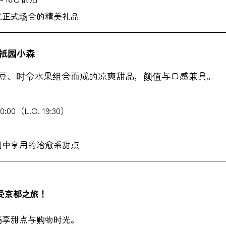
式正式场合的精美礼品
｜祇园小森
豆、时令水果组合而成的凉爽甜品，颜值与口感兼具。
:00（L.O. 19:30）
围中享用的治愈系甜点
受京都之旅！
畅享甜点与购物时光。