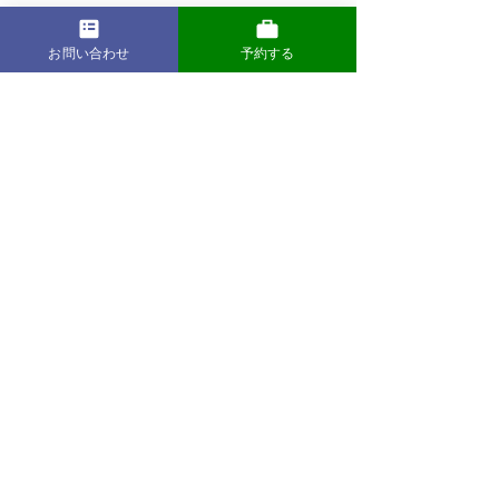
お問い合わせ
予約する
運営会社: 株式会社大昌（DAISHO）
京都事務所: 〒600-8218
京都市下京区七条通新町東入西境町163
京都駅前増井ビル4D室
TEL：075-746-3758
E-mail：
carry@daisho.ne.jp
Corporate site：
http://www.daisho.ne.jp
© Daisho Co. Ltd. All rights reserved.