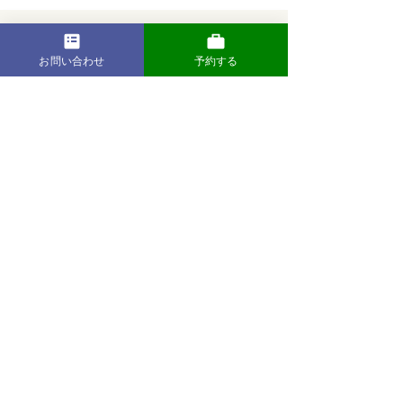
お問い合わせ
予約する
운영회사: 주식회사 다이창(DAISHO)
교토 사무소: 〒600-8218
교토시 시모교구 나나조도리 신마치 히가시
이리 니시카이마치 163
교토 에키마에 마스이 빌딩 4D실
TEL:
075-746-3758
E-mail:
carry@daisho.ne.jp
Corporate site:
http://www.daisho.ne.jp
© Daisho Co. Ltd. All rights reserved.