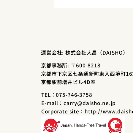
梅雨の京都を楽しむ：雨音に
癒される旅
梅雨の季節、京都の街並みにもし
っとりとした美しさが広がりま
運営会社: 株式会社大昌（DAISHO）
す。 雨だからこそ楽しめる、静か
な古都の魅力をご紹介します。
京都事務所: 〒600-8218
1️⃣ 雨に濡れる寺社仏閣の美 梅雨
京都市下京区七条通新町東入西境町16
の時期、京都の寺社は雨に洗わ
京都駅前増井ビル4D室
れ、より一層趣深い風景となりま
す。特に 南禅寺の石畳や詩仙堂の
TEL：075-746-3758
庭園...
E-mail：
carry@daisho.ne.jp
Corporate site：http://www.daish