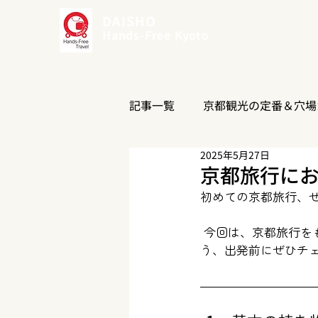
DAISHO
Hands-Free Kyoto
記事一覧
京都観光の定番＆穴場
2025年5月27日
季節イベント・旬の情報
京都旅行に
初めての京都旅行、
 今回は、京都旅行をもっと快適に過ごすための持ち物リストをご紹介します。忘れ物がないよ
う、出発前にぜひチ