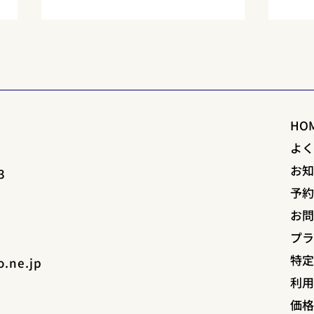
🎒観光中にスーツケースどう
観光
してる？京都で「荷物問題」
方」
を解決する方法
京都観光を楽しむ中で、スーツケ
京都
ースや大きな荷物の扱いに困った
とた
HO
経験はありませんか？ 駅からホ
せっ
テルまでの移動や、チェックイン
には
よ
前・チェックアウト後の時間な
とて
お
3
ど、重い荷物があると観光が楽し
疲れ
予
めないことも…。 そこで今回
す。 
は、京都で「荷物問題」を解決す
ず！ 
お
るおすすめの方法をご紹介しま
プ
す！...
特
o.ne.jp
利
価