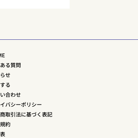
で疲れないための「歩き
＆靴選び
の観光地を歩き回ると、自然
くさん歩くことになります。
ME
かくの旅を快適に楽しむため
、「歩き方」と「靴選び」が
くある質問
も大切です。今回は、観光で
知らせ
にくくなるコツをご紹介しま
約する
1. 正しい歩き方で疲れ知ら
姿勢を意識する...
問い合わせ
ライバシーポリシー
定商取引法に基づく表記
用規約
格表