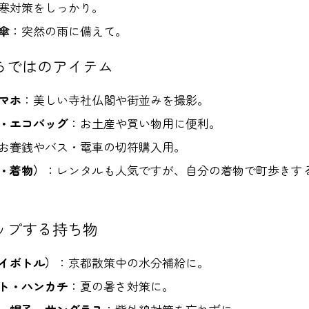
寒対策をしっかり。
傘
：突然の雨に備えて。
らではのアイテム
マホ
：美しい寺社仏閣や街並みを撮影。
・エコバッグ
：お土産や買い物用に便利。
お賽銭やバス・電車の切符購入用。
・着物）
：レンタルも人気ですが、自分の着物で町歩きす
ップする持ち物
イボトル）
：京都散策中の水分補給に。
ト・ハンカチ
：夏の暑さ対策に。