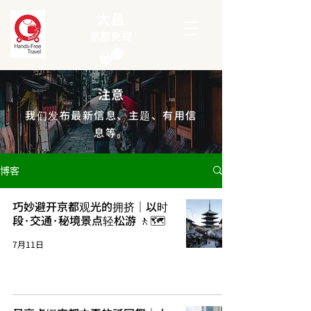
大昌
京都免提
注意
我们发布最新信息、主题、有用信
息等。
博客
巧妙避开京都观光的拥挤｜以时
段·交通·秘境景点轻松游 🚶🗺️
7月11日