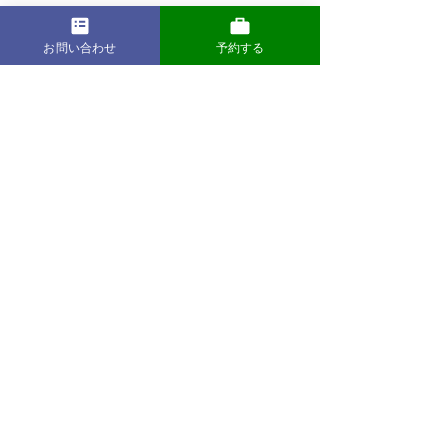
お問い合わせ
予約する
8月限定！京都夏季限定甜点与伴手礼特集 🍧
🍑
2025年8月21日
【期间限定】可在京都站中央检
票口前寄存行李（免额外费用）
2025年7月18日
清晨必去！人少悠享的京都五大观光地
2025年7月10日